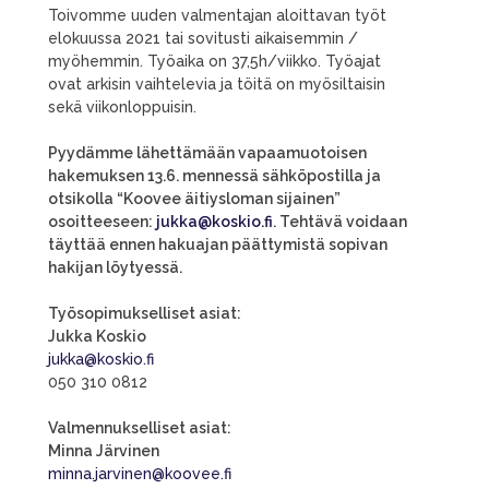
Toivomme uuden valmentajan aloittavan työt
elokuussa 2021 tai sovitusti aikaisemmin /
myöhemmin. Työaika on 37,5h/viikko. Työajat
ovat arkisin vaihtelevia ja töitä on myösiltaisin
sekä viikonloppuisin.
Pyydämme lähettämään vapaamuotoisen
hakemuksen 13.6. mennessä sähköpostilla ja
otsikolla “Koovee äitiysloman sijainen”
osoitteeseen:
jukka@koskio.fi
. Tehtävä voidaan
täyttää ennen hakuajan päättymistä sopivan
hakijan löytyessä.
Työsopimukselliset asiat:
Jukka Koskio
jukka@koskio.fi
050 310 0812
Valmennukselliset asiat:
Minna Järvinen
minna.jarvinen@koovee.fi