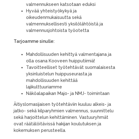
valmennukseen katsotaan eduksi
Hyvää yhteistyökykyä ja
oikeudenmukaisuutta sekä
valmennuksellisesti yksilölähtöistä ja
valmennusjohtoista työotetta
Tarjoamme sinulle:
Mahdollisuuden kehittyä valmentajana ja
olla osana Kooveen huipputiimiä!
Tavoitteelliset työtehtävät suomalaisesta
yksinluistelun huippuseurasta ja
mahdollisuuden kehittää
lajikulttuuriamme
Näköalapaikan Majo- ja NMJ- toimintaan
Äitiyslomasijaisen työtehtäviin kuuluu alkeis- ja
jatko- sekä kilparyhmien valmennus, suunnittelu
sekä harjoittelun kehittäminen. Vastuuryhmät
ovat räätälöitävissä hakijan koulutuksen ja
kokemuksen perusteella.