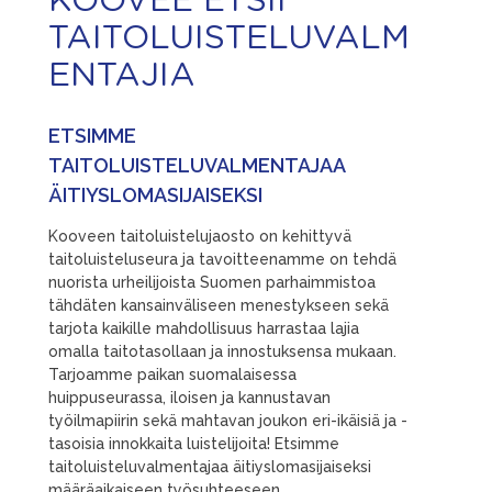
KOOVEE ETSII
TAITOLUISTELUVALM
ENTAJIA
ETSIMME
TAITOLUISTELUVALMENTAJAA
ÄITIYSLOMASIJAISEKSI
Kooveen taitoluistelujaosto on kehittyvä
taitoluisteluseura ja tavoitteenamme on tehdä
nuorista urheilijoista Suomen parhaimmistoa
tähdäten kansainväliseen menestykseen sekä
tarjota kaikille mahdollisuus harrastaa lajia
omalla taitotasollaan ja innostuksensa mukaan.
Tarjoamme paikan suomalaisessa
huippuseurassa, iloisen ja kannustavan
työilmapiirin sekä mahtavan joukon eri-ikäisiä ja -
tasoisia innokkaita luistelijoita! Etsimme
taitoluisteluvalmentajaa äitiyslomasijaiseksi
määräaikaiseen työsuhteeseen.