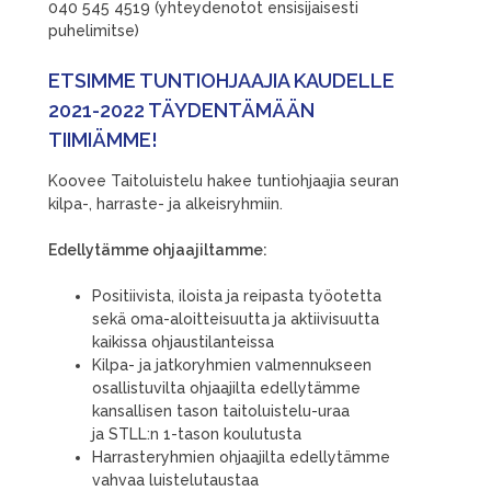
040 545 4519 (yhteydenotot ensisijaisesti
puhelimitse)
ETSIMME TUNTIOHJAAJIA KAUDELLE
2021-2022 TÄYDENTÄMÄÄN
TIIMIÄMME!
Koovee Taitoluistelu hakee tuntiohjaajia seuran
kilpa-, harraste- ja alkeisryhmiin.
Edellytämme ohjaajiltamme:
Positiivista, iloista ja reipasta työotetta
sekä oma-aloitteisuutta ja aktiivisuutta
kaikissa ohjaustilanteissa
Kilpa- ja jatkoryhmien valmennukseen
osallistuvilta ohjaajilta edellytämme
kansallisen tason taitoluistelu-uraa
ja STLL:n 1-tason koulutusta
Harrasteryhmien ohjaajilta edellytämme
vahvaa luistelutaustaa