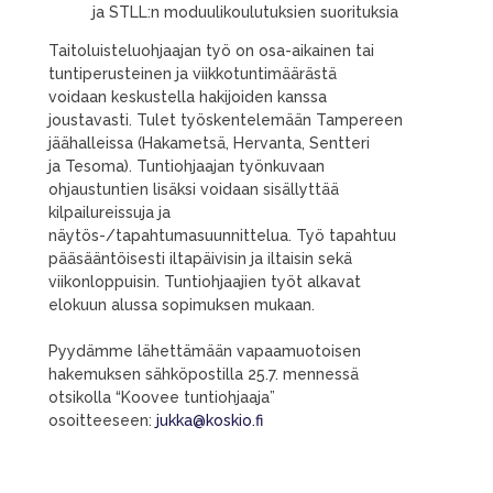
ja STLL:n moduulikoulutuksien suorituksia
Taitoluisteluohjaajan työ on osa-aikainen tai
tuntiperusteinen ja viikkotuntimäärästä
voidaan keskustella hakijoiden kanssa
joustavasti. Tulet työskentelemään Tampereen
jäähalleissa (Hakametsä, Hervanta, Sentteri
ja Tesoma). Tuntiohjaajan työnkuvaan
ohjaustuntien lisäksi voidaan sisällyttää
kilpailureissuja ja
näytös-/tapahtumasuunnittelua. Työ tapahtuu
pääsääntöisesti iltapäivisin ja iltaisin sekä
viikonloppuisin. Tuntiohjaajien työt alkavat
elokuun alussa sopimuksen mukaan.
Pyydämme lähettämään vapaamuotoisen
hakemuksen sähköpostilla 25.7. mennessä
otsikolla “Koovee tuntiohjaaja”
osoitteeseen:
jukka@koskio.fi