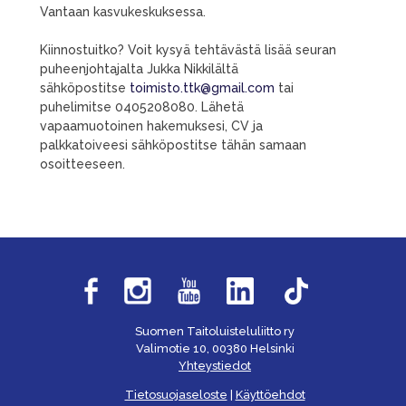
Vantaan kasvukeskuksessa.
Kiinnostuitko? Voit kysyä tehtävästä lisää seuran
puheenjohtajalta Jukka Nikkilältä
sähköpostitse
toimisto.ttk@gmail.com
tai
puhelimitse 0405208080. Lähetä
vapaamuotoinen hakemuksesi, CV ja
palkkatoiveesi sähköpostitse tähän samaan
osoitteeseen.
Suomen Taitoluisteluliitto ry
Valimotie 10, 00380 Helsinki
Yhteystiedot
Tietosuojaseloste
|
Käyttöehdot