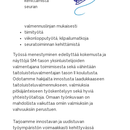
kehittämistä
seuran
valmennuslinjan mukaisesti
tiimityötä
viikonlopputyötä, kilpailumatkoja
seuratoiminnan kehittämistä
Työssä menestyminen edellyttää kokemusta ja
näyttöjä SM-tason yksinluistelijoiden
valmentajana toimimisesta sekä vähintään
taitoluisteluvalmentajan tason II koulutusta.
Odotamme hakijalta innostusta laadukkaaseen
taitoluisteluvalmennukseen, valmiuksia
pitkäjänteiseen työskentelyyn sekä hyviä
yhteistyötaitoja. Omaan työnkuvaan on
mahdollista vaikuttaa omiin valmiuksiin ja
vahvuuksiin perustuen.
Tarjoamme innostavan ja uudistuvan
työympäristön voimaakkasti kehittyvässä