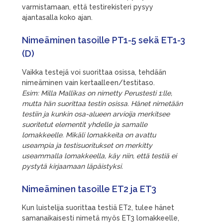
varmistamaan, että testirekisteri pysyy
ajantasalla koko ajan.
Nimeäminen tasoille PT1-5 sekä ET1-3
(D)
Vaikka testejä voi suorittaa osissa, tehdään
nimeäminen vain kertaalleen/testitaso.
Esim: Milla Mallikas on nimetty Perustesti 1:lle,
mutta hän suorittaa testin osissa. Hänet nimetään
testiin ja kunkin osa-alueen arvioija merkitsee
suoritetut elementit yhdelle ja samalle
lomakkeelle. Mikäli lomakkeita on avattu
useampia ja testisuoritukset on merkitty
useammalla lomakkeella, käy niin, että testiä ei
pystytä kirjaamaan läpäistyksi.
Nimeäminen tasoille ET2 ja ET3
Kun luistelija suorittaa testiä ET2, tulee hänet
samanaikaisesti nimetä myös ET3 lomakkeelle,