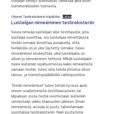
voidaan tehdyt suoritukset tarkistaa aina liiton
toimihenkilöiden toimesta.
Ohjeet Testirekisterin käyttöön
Lataa
Luistelijan nimeäminen testirekisteriin
Seura nimeää luistelijan sille testitasolle, jota
luistelija suorittaa. Jos luistelijaa nimettäessä
testiin lomake ilmoittaa punaisella, että
henkilöllä on jo yksi täytetty lomake, tulee
nimeäminen keskeyttää, sillä luistelijalla on
silloin jo nimeäminen tehtynä. Mikäli luistelijalle
tulee kuitenkin epähuomiossa kaksi nimeämistä
samaan testiin, tulee siitä tehdä ilmoitus liiton
talous- ja toimistopäällikölle sähköpostitse.
Testiin nimeämiset tulee tehdä hyvissä ajoin
ennen osallistumista testitilaisuuteen tai
kilpailuun, jossa testiä suoritetaan, kuitenkin
viimeistään viikko tilaisuuden jälkeen. Ilman
nimeämistä, arvioija ei pysty tallentamaan
suorituksia testirekisteriin. Näin pystymme