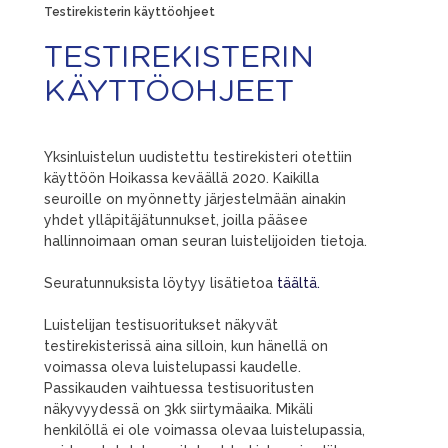
Testirekisterin käyttöohjeet
TESTIREKISTERIN
KÄYTTÖOHJEET
Yksinluistelun uudistettu testirekisteri otettiin
käyttöön Hoikassa keväällä 2020. Kaikilla
seuroille on myönnetty järjestelmään ainakin
yhdet ylläpitäjätunnukset, joilla pääsee
hallinnoimaan oman seuran luistelijoiden tietoja.
Seuratunnuksista löytyy lisätietoa
täältä.
Luistelijan testisuoritukset näkyvät
testirekisterissä aina silloin, kun hänellä on
voimassa oleva luistelupassi kaudelle.
Passikauden vaihtuessa testisuoritusten
näkyvyydessä on 3kk siirtymäaika. Mikäli
henkilöllä ei ole voimassa olevaa luistelupassia,