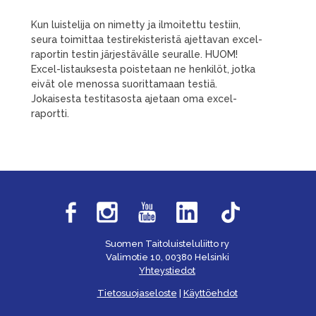
Kun luistelija on nimetty ja ilmoitettu testiin,
seura toimittaa testirekisteristä ajettavan excel-
raportin testin järjestävälle seuralle. HUOM!
Excel-listauksesta poistetaan ne henkilöt, jotka
eivät ole menossa suorittamaan testiä.
Jokaisesta testitasosta ajetaan oma excel-
raportti.
Suomen Taitoluisteluliitto ry
Valimotie 10, 00380 Helsinki
Yhteystiedot
Tietosuojaseloste
|
Käyttöehdot