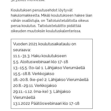
Koulutuksen peruutusehdot löytyvät
hakulomakkeelta. Mikäli koulutukseen hakee liian
vähän osallistujia, on Taitoluisteluliitolla oikeus
perua koulutus. Taitoluisteluliitto pidättää
oikeuden muutoksiin koulutuskalenterissa.
Vuoden 2021 koulutusaikataulu on
seuraava:
11.1.-31.3. Haku koulutukseen
5.5. Aloituswebinaari klo 17-18
13.-15.5. (to-la) 1. Lähijakso Vierumäellä
15.5.-18.8. Verkkojakso
18.-20.8. (ke-pe) 2. Lähijakso Vierumäellä
20.8.-29.11. Verkkojakso
29.11.-1.12. (ma-ke) 3. Lähijakso
Vierumäellä
13.1.2022 Päätöswebinaari klo 17-18