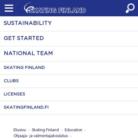
Skip
to
content
SUSTAINABILITY
GET STARTED
NATIONAL TEAM
SKATING FINLAND
CLUBS
LICENSES
SKATINGFINLAND.FI
Etusivu
>
Skating Finland
>
Education
>
Ohjaaja- ja valmentajakoulutus
>