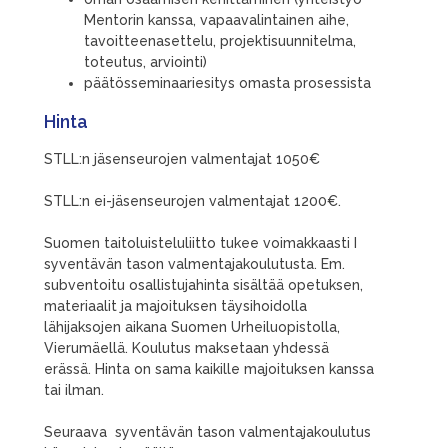
Mentorin kanssa, vapaavalintainen aihe,
tavoitteenasettelu, projektisuunnitelma,
toteutus, arviointi)
päätösseminaariesitys omasta prosessista
Hinta
STLL:n jäsenseurojen valmentajat 1050€
STLL:n ei-jäsenseurojen valmentajat 1200€.
Suomen taitoluisteluliitto tukee voimakkaasti I
syventävän tason valmentajakoulutusta. Em.
subventoitu osallistujahinta sisältää opetuksen,
materiaalit ja majoituksen täysihoidolla
lähijaksojen aikana Suomen Urheiluopistolla,
Vierumäellä. Koulutus maksetaan yhdessä
erässä. Hinta on sama kaikille majoituksen kanssa
tai ilman.
Seuraava syventävän tason valmentajakoulutus