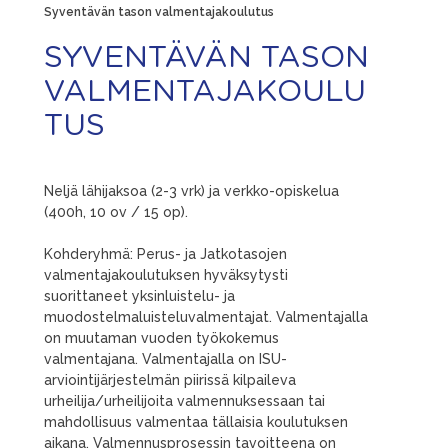
Syventävän tason valmentajakoulutus
SYVENTÄVÄN TASON
VALMENTAJAKOULU
TUS
Neljä lähijaksoa (2-3 vrk) ja verkko-opiskelua
(400h, 10 ov / 15 op).
Kohderyhmä: Perus- ja Jatkotasojen
valmentajakoulutuksen hyväksytysti
suorittaneet yksinluistelu- ja
muodostelmaluisteluvalmentajat. Valmentajalla
on muutaman vuoden työkokemus
valmentajana. Valmentajalla on ISU-
arviointijärjestelmän piirissä kilpaileva
urheilija/urheilijoita valmennuksessaan tai
mahdollisuus valmentaa tällaisia koulutuksen
aikana. Valmennusprosessin tavoitteena on