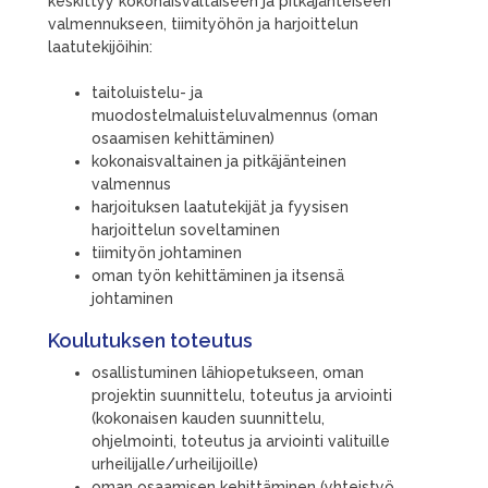
keskittyy kokonaisvaltaiseen ja pitkäjänteiseen
valmennukseen, tiimityöhön ja harjoittelun
laatutekijöihin:
taitoluistelu- ja
muodostelmaluisteluvalmennus (oman
osaamisen kehittäminen)
kokonaisvaltainen ja pitkäjänteinen
valmennus
harjoituksen laatutekijät ja fyysisen
harjoittelun soveltaminen
tiimityön johtaminen
oman työn kehittäminen ja itsensä
johtaminen
Koulutuksen toteutus
osallistuminen lähiopetukseen, oman
projektin suunnittelu, toteutus ja arviointi
(kokonaisen kauden suunnittelu,
ohjelmointi, toteutus ja arviointi valituille
urheilijalle/urheilijoille)
oman osaamisen kehittäminen (yhteistyö