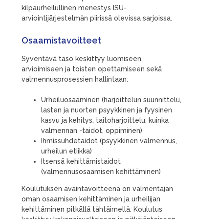
kilpaurheilullinen menestys ISU-
arviointijärjestelmän piirissä olevissa sarjoissa.
Osaamistavoitteet
Syventävä taso keskittyy luomiseen,
arvioimiseen ja toisten opettamiseen sekä
valmennusprosessien hallintaan:
Urheiluosaaminen (harjoittelun suunnittelu,
lasten ja nuorten psyykkinen ja fyysinen
kasvu ja kehitys, taitoharjoittelu, kuinka
valmennan -taidot, oppiminen)
Ihmissuhdetaidot (psyykkinen valmennus,
urheilun etiikka)
Itsensä kehittämistaidot
(valmennusosaamisen kehittäminen)
Koulutuksen avaintavoitteena on valmentajan
oman osaamisen kehittäminen ja urheilijan
kehittäminen pitkällä tähtäimellä. Koulutus