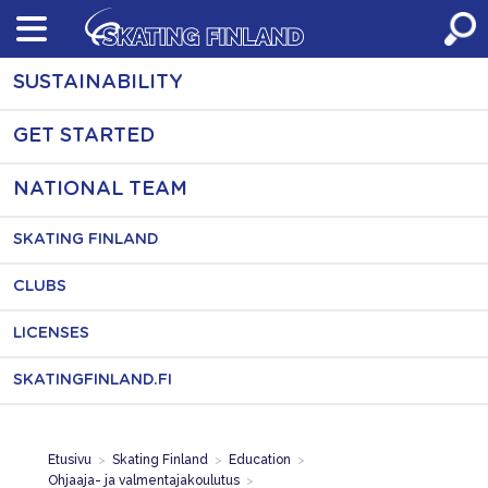
Skip
to
content
SUSTAINABILITY
GET STARTED
NATIONAL TEAM
SKATING FINLAND
CLUBS
LICENSES
SKATINGFINLAND.FI
Etusivu
>
Skating Finland
>
Education
>
Ohjaaja- ja valmentajakoulutus
>