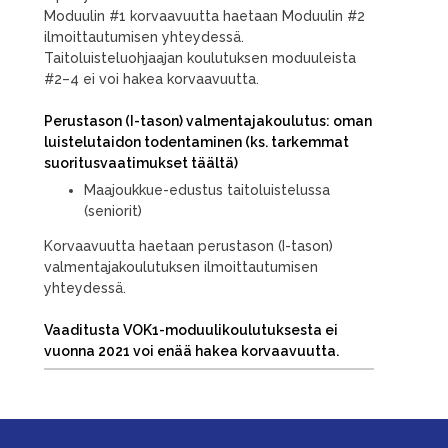
Moduulin #1 korvaavuutta haetaan Moduulin #2
ilmoittautumisen yhteydessä.
Taitoluisteluohjaajan koulutuksen moduuleista
#2–4 ei voi hakea korvaavuutta.
Perustason (I-tason) valmentajakoulutus: oman
luistelutaidon todentaminen (ks. tarkemmat
suoritusvaatimukset
täältä
)
Maajoukkue-edustus taitoluistelussa
(seniorit)
Korvaavuutta haetaan perustason (I-tason)
valmentajakoulutuksen ilmoittautumisen
yhteydessä.
Vaaditusta VOK1-moduulikoulutuksesta ei
vuonna 2021 voi enää hakea korvaavuutta.