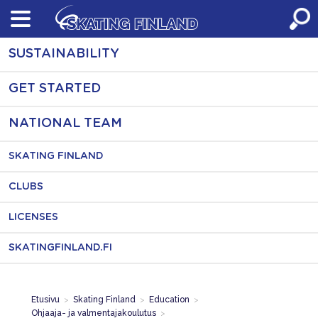
Skip
to
content
SUSTAINABILITY
GET STARTED
NATIONAL TEAM
SKATING FINLAND
CLUBS
LICENSES
SKATINGFINLAND.FI
Etusivu
>
Skating Finland
>
Education
>
Ohjaaja- ja valmentajakoulutus
>