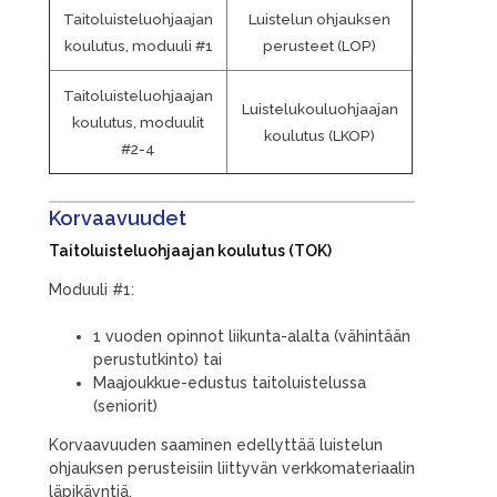
Taitoluisteluohjaajan
Luistelun ohjauksen
koulutus, moduuli #1
perusteet (LOP)
Taitoluisteluohjaajan
Luistelukouluohjaajan
koulutus, moduulit
koulutus (LKOP)
#2-4
Korvaavuudet
Taitoluisteluohjaajan koulutus (TOK)
Moduuli #1:
1 vuoden opinnot liikunta-alalta (vähintään
perustutkinto) tai
Maajoukkue-edustus taitoluistelussa
(seniorit)
Korvaavuuden saaminen edellyttää luistelun
ohjauksen perusteisiin liittyvän verkkomateriaalin
läpikäyntiä.