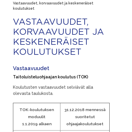
Vastaavuudet, korvaavuudet ja keskeneräiset
koulutukset
VASTAAVUUDET,
KORVAAVUUDET JA
KESKENERÄISET
KOULUTUKSET
Vastaavuudet
Taitoluisteluohjaajan koulutus (TOK)
Koulutusten vastaavuudet selviävät alla
olevasta taulukosta.
TOK-koulutuksen
31.12.2018 mennessä
moduulit
suoritetut
1.1.2019 alkaen
ohjaajakoulutukset