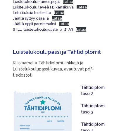
Luistelukoulumainos pojat
Lataa
Luistelukoulu leveä FB kansikuva
Lataa
Ilotulituksia luistimilla
Lataa
Jäällä syttyy osaajia
Lataa
Jäällä oppii paremmaksi
Lataa
STLL_luistelukoulujuliste_x_2_A3
Lataa
Luistelukoulupassi ja Tähtidiplomit
Klikkaamalla Tähtidiplomi-linkkejä ja
Luistelukoulupassi-kuvaa, avautuvat pdf-
tiedostot.
Tähtidiplomi
taso 2
Tähtidiplomi
taso 3
Tähtidiplomi
taso 4