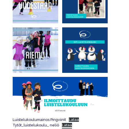
Luistelukoulumainos Pingviinit
Lataa
Tytöt_luistelukoulu_ neliö
Lataa