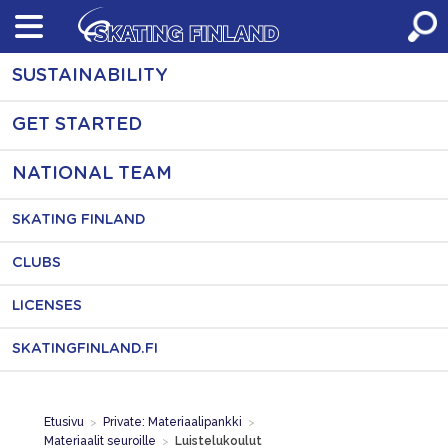
Skip
to
content
SUSTAINABILITY
GET STARTED
NATIONAL TEAM
SKATING FINLAND
CLUBS
LICENSES
SKATINGFINLAND.FI
Etusivu
>
Private: Materiaalipankki
>
Materiaalit seuroille
>
Luistelukoulut