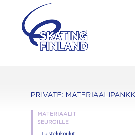
Skip
to
content
PRIVATE: MATERIAALIPANKK
MATERIAALIT
SEUROILLE
Luistelukoulut