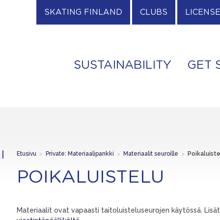
SKATING FINLAND
CLUBS
LICENS
SUSTAINABILITY
GET 
I
Etusivu
>
Private: Materiaalipankki
>
Materiaalit seuroille
>
Poikaluiste
POIKALUISTELU
Materiaalit ovat vapaasti taitoluisteluseurojen käytössä. Lisä