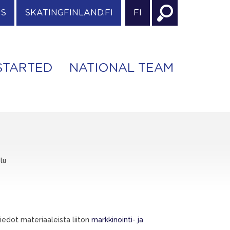
ES
SKATINGFINLAND.FI
FI
STARTED
NATIONAL TEAM
lu
tiedot materiaaleista liiton
markkinointi- ja