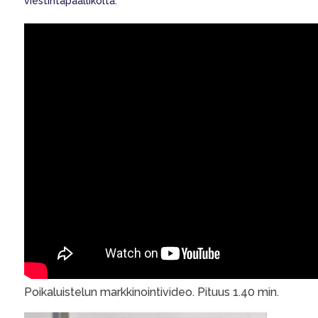
viestintäpäälliköltä
.
Poikaluistelun markkinointivideo. Pituus 1.40 min.