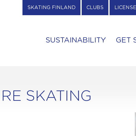
SKATING FINLAND
CLUBS
LICENS
SUSTAINABILITY
GET 
URE SKATING