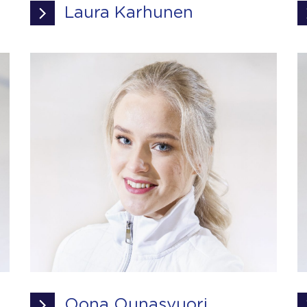
Laura Karhunen
Oona Ounasvuori