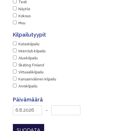
Testi
|
Näytös
Kokous
Muu
Kilpailutyypit
Kutsukilpailu
Interclub kilpailu
Aluekilpailu
Skating Finland
Virtuaalikilpailu
Kansainvälinen kilpailu
Arvokilpailu
Päivämäärä
-
SUODATA