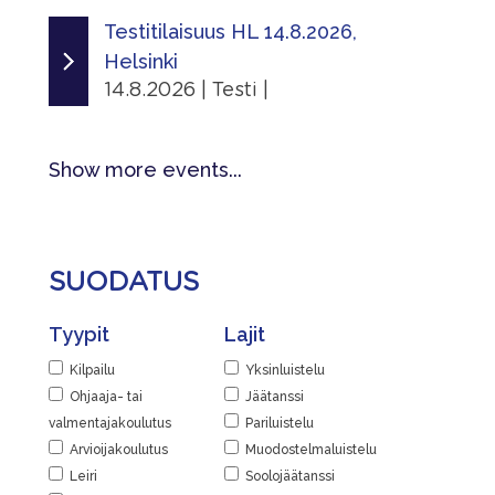
Tapahtumasivu
12.8.2026 - 12.8.2026
Testitilaisuus HL 14.8.2026,
Jaa
|
Helsinki
Lisätiedot
Järjestäjä
14.8.2026 | Testi |
Näytä lisätiedot
Skating Finland
Ajankohta
Jaa
Linkit
14.8.2026 - 14.8.2026
Show more events...
|
Tapahtumasivu
Järjestäjä
Lisätiedot
Helsingin Luistelijat
Näytä lisätiedot
SUODATUS
Paikka
Jaa
Kaarelan jäähalli
Tyypit
Lajit
|
Kaarelan raitti 2, 00430 Helsinki,
Suomi
Kilpailu
Yksinluistelu
Ohjaaja- tai
Jäätanssi
Lisätiedot
valmentajakoulutus
Pariluistelu
Näytä lisätiedot
Arvioijakoulutus
Muodostelmaluistelu
Leiri
Soolojäätanssi
Jaa