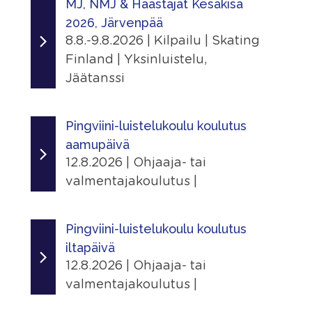
MJ, NMJ & Haastajat Kesäkisa
Tapahtumasivu
Suomen Urheiluopisto, Vierumäki
2026, Järvenpää
Urheiluopistontie 373, 19120 Heinola,
Järjestäjä
Lisätiedot
8.8.-9.8.2026 | Kilpailu | Skating
Suomi
Peurunka Skating Academy Laukaa
Näytä lisätiedot
Finland | Yksinluistelu,
ry
Linkit
Jäätanssi
Jaa
Tapahtumasivu
Paikka
Ajankohta
|
Peurungan Jäähalli
8.8.2026 - 9.8.2026
Pingviini-luistelukoulu koulutus
Lisätiedot
Peurungantie 85, 41340 Laukaa,
Näytä lisätiedot
aamupäivä
Finland
Järjestäjä
12.8.2026 | Ohjaaja- tai
Järvenpään Taitoluistelijat
Jaa
Lisätiedot
valmentajakoulutus |
|
Näytä lisätiedot
Paikka
Ajankohta
Järvenpää, Jäähalli
12.8.2026 - 12.8.2026
Jaa
Pingviini-luistelukoulu koulutus
Seutulantie 14, 04410 Järvenpää,
|
iltapäivä
Suomi
Järjestäjä
12.8.2026 | Ohjaaja- tai
Skating Finland
Ilmoittautuminen
valmentajakoulutus |
24.6.2026 - 3.8.2026
Linkit
Ajankohta