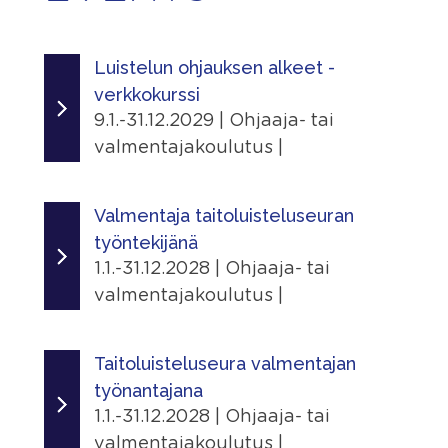
Luistelun ohjauksen alkeet -
verkkokurssi
9.1.-31.12.2029 | Ohjaaja- tai
valmentajakoulutus |
Ajankohta
9.1.2025 - 31.12.2029
Valmentaja taitoluisteluseuran
työntekijänä
Järjestäjä
1.1.-31.12.2028 | Ohjaaja- tai
Skating Finland
valmentajakoulutus |
Linkit
Ajankohta
Tapahtumasivu
1.1.2026 - 31.12.2028
Taitoluisteluseura valmentajan
työnantajana
Lisätiedot
Järjestäjä
1.1.-31.12.2028 | Ohjaaja- tai
Näytä lisätiedot
Skating Finland
valmentajakoulutus |