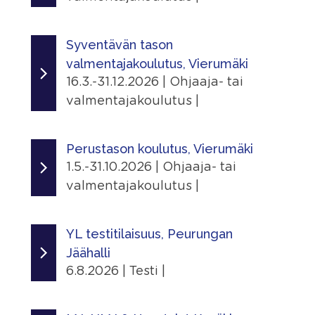
Jaa
Linkit
Ajankohta
|
Tapahtumasivu
1.1.2026 - 31.12.2028
Syventävän tason
valmentajakoulutus, Vierumäki
Lisätiedot
Järjestäjä
16.3.-31.12.2026 | Ohjaaja- tai
Näytä lisätiedot
Skating Finland
valmentajakoulutus |
Jaa
Linkit
Ajankohta
|
Tapahtumasivu
16.3.2026 - 31.12.2026
Perustason koulutus, Vierumäki
1.5.-31.10.2026 | Ohjaaja- tai
Jaa
Järjestäjä
valmentajakoulutus |
|
Skating Finland
Ajankohta
Paikka
1.5.2026 - 31.10.2026
YL testitilaisuus, Peurungan
Suomen Urheiluopisto, Vierumäki
Jäähalli
Urheiluopistontie 373, 19120 Heinola,
Järjestäjä
6.8.2026 | Testi |
Suomi
Skating Finland
Ajankohta
Linkit
Paikka
6.8.2026 - 6.8.2026